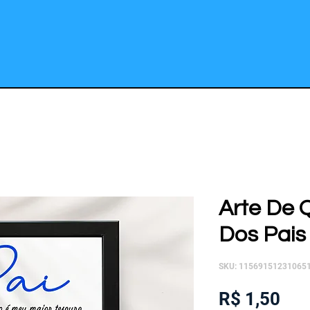
Arte De 
Dos Pais 
SKU: 11569151231065
Pre
R$ 1,50