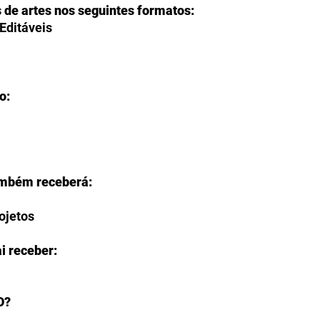
s de artes nos seguintes formatos:
Editáveis
o:
ambém receberá:
rojetos
i receber:
O?
s para fazer o download de seus