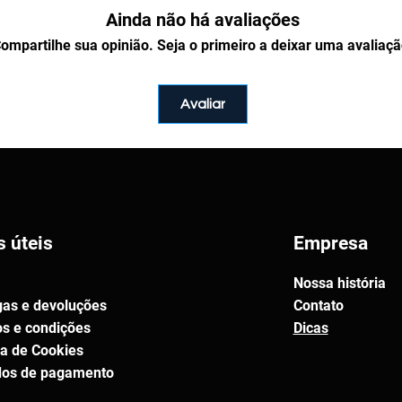
Ainda não há avaliações
a de agradecimento do checkout e
lidade de 30 dias. Quando você
ompartilhe sua opinião. Seja o primeiro a deixar uma avaliaçã
s também aparecerão no seu perfil,
ownloads". Qualquer dúvida, pode
ssa equipe, que estará disponível
Avaliar
h às 18h. Atendemos pelo
-0821
.
ompactado no formato
ZIP
. Para
de um aplicativo de
ser instalado em qualquer
s úteis
Empresa
P
.
Nossa história
 pacote?
gas e devoluções
Contato
ara divulgação.
s e condições
Dicas
uaisquer produtos físicos.
ca de Cookies
r e até modificar os projetos sem
os de pagamento
tos autorais.