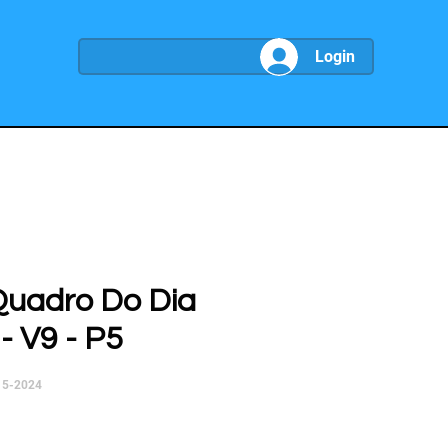
Login
Quadro Do Dia
- V9 - P5
15-2024
ço