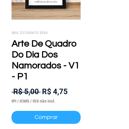
SKU: 231245613-2024
Arte De Quadro
Do Dia Dos
Namorados - V1
- P1
Preço
Preço
 R$ 5,00 
R$ 4,75
normal
promocional
IPI / ICMS / ISS não incl.
Comprar