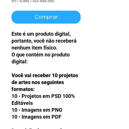
normal
promocional
IPI / ICMS / ISS não incl.
Comprar
Este é um produto digital,
portanto, você não receberá
nenhum item físico.
O que contém no produto
digital:
Você vai receber 10 projetos
de artes nos seguintes
formatos:
10 - Projetos em PSD 100%
Editáveis
10 - Imagens em PNG
10 - Imagens em PDF