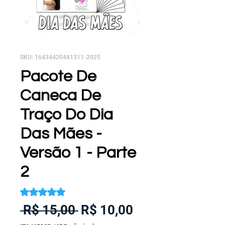
SKU: 16434420441311-2025
Pacote De
Caneca De
Traço Do Dia
Das Mães -
Versão 1 - Parte
2
A classificação é 5.0 de 5 estrelas com base em 1 avalia
5.0 | 1 avaliação
Preço
Preço
 R$ 15,00 
R$ 10,00