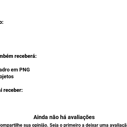
o:
ambém receberá:
uadro em PNG
rojetos
i receber:
O?
Ainda não há avaliações
ção de fazer o download de seus
ente na página de agradecimento do
ompartilhe sua opinião. Seja o primeiro a deixar uma avaliaçã