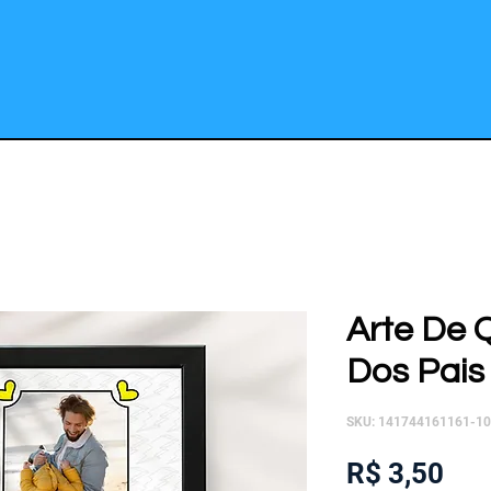
Arte De 
Dos Pais 
SKU: 141744161161-1
Pre
R$ 3,50