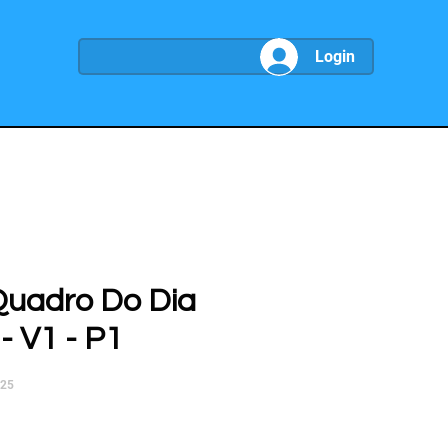
Login
Quadro Do Dia
- V1 - P1
025
ço