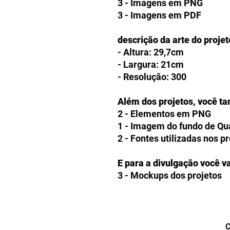
3 - Imagens em PNG
3 - Imagens em PDF
descrição da arte do projet
- Altura: 29,7cm
- Largura: 21cm
- Resolução: 300
Além dos projetos, você t
2 - Elementos em PNG
1 - Imagem do fundo de Q
2 - Fontes utilizadas nos p
E para a divulgação você va
3 - Mockups dos projetos
Como receberei o ARQUIV
Os clientes receberão a op
produtos digitais diretam
C