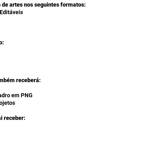
s de artes nos seguintes formatos:
Editáveis
o:
ambém receberá:
uadro em PNG
rojetos
i receber:
O?