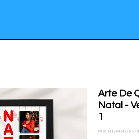
Arte De 
Natal - V
1
SKU: 141744142161-1