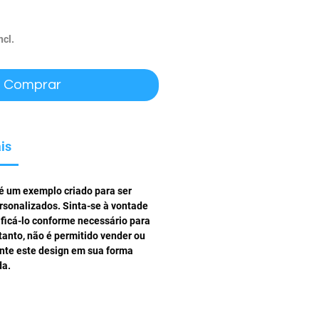
ço
ncl.
Comprar
is
 é um exemplo criado para ser
rsonalizados. Sinta-se à vontade
ificá-lo conforme necessário para
tanto, não é permitido vender ou
ente este design em sua forma
da.