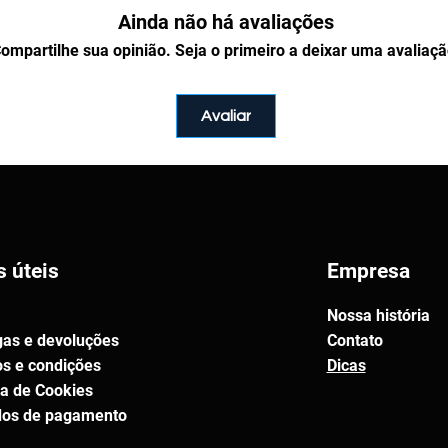
Ainda não há avaliações
s para fazer o download de seus
a de agradecimento do checkout e
ompartilhe sua opinião. Seja o primeiro a deixar uma avaliaçã
lidade de 30 dias. Quando você
s também aparecerão no seu perfil,
ownloads". Qualquer dúvida, pode
Avaliar
ssa equipe, que estará disponível
h às 18h. Atendemos pelo
-0821
.
ompactado no formato
ZIP
. Para
de um aplicativo de
s úteis
Empresa
ser instalado em qualquer
P
.
Nossa história
gas e devoluções
Contato
 pacote?
s e condições
Dicas
ara divulgação.
ca de Cookies
uaisquer produtos físicos.
os de pagamento
r e até modificar os projetos sem