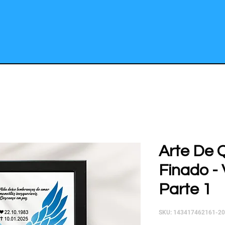
Arte De 
Finado - 
Parte 1
SKU: 143417462161-2