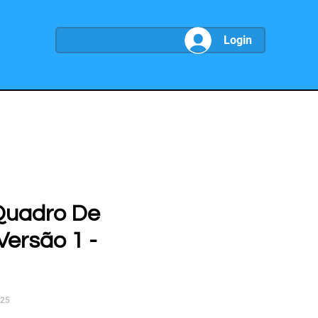
Login
Quadro De
Versão 1 -
025