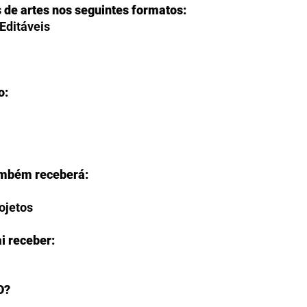
s de artes nos seguintes formatos:
Editáveis
o:
ambém receberá:
rojetos
i receber:
O?
ção de fazer o download de seus