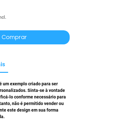
ço
ncl.
Comprar
is
 é um exemplo criado para ser
rsonalizados. Sinta-se à vontade
ificá-lo conforme necessário para
tanto, não é permitido vender ou
ente este design em sua forma
da.