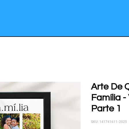
Arte De 
Família -
Parte 1
SKU: 141741611-2025