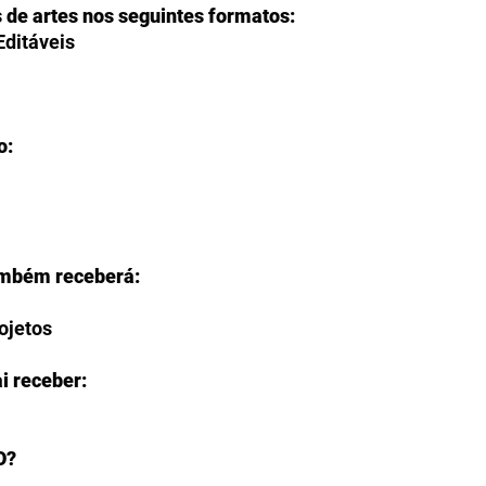
s de artes nos seguintes formatos:
Editáveis
o:
ambém receberá:
rojetos
i receber:
O?
ção de fazer o download de seus