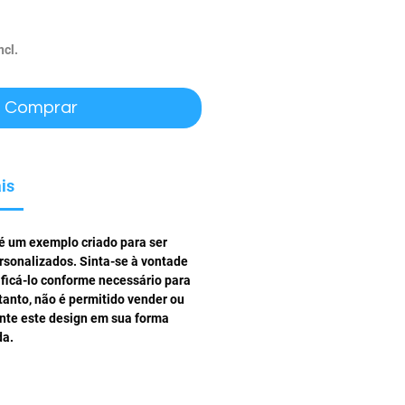
ço
ncl.
Comprar
is
 é um exemplo criado para ser
rsonalizados. Sinta-se à vontade
ificá-lo conforme necessário para
tanto, não é permitido vender ou
ente este design em sua forma
da.