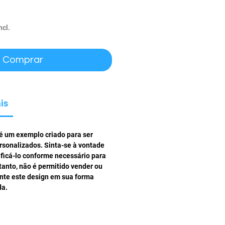
ço
ncl.
Comprar
is
 é um exemplo criado para ser
rsonalizados. Sinta-se à vontade
ificá-lo conforme necessário para
tanto, não é permitido vender ou
ente este design em sua forma
da.