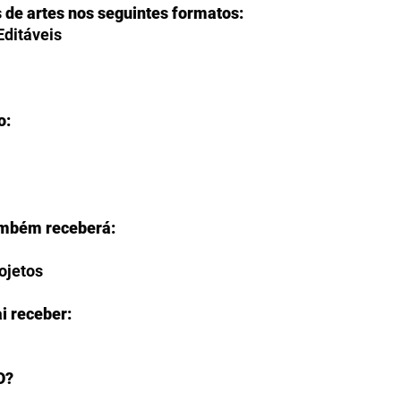
s de artes nos seguintes formatos:
Editáveis
o:
ambém receberá:
rojetos
i receber:
O?
ção de fazer o download de seus