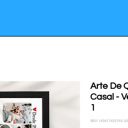
Arte De 
Casal - V
1
SKU: 143417432165-2