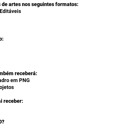
s de artes nos seguintes formatos:
Editáveis
o:
ambém receberá:
uadro em PNG
rojetos
i receber:
O?
ção de fazer o download de seus