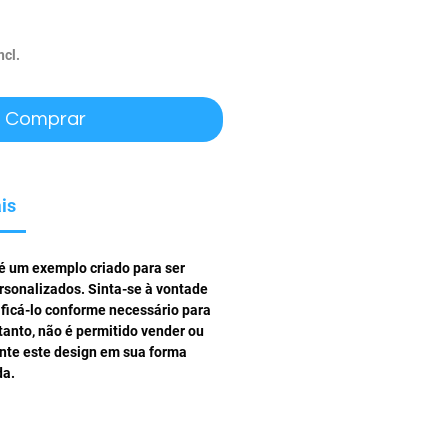
ço
ncl.
Comprar
is
 é um exemplo criado para ser
rsonalizados. Sinta-se à vontade
ificá-lo conforme necessário para
tanto, não é permitido vender ou
ente este design em sua forma
da.