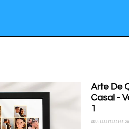
Arte De 
Casal - V
1
SKU: 143417432165-2