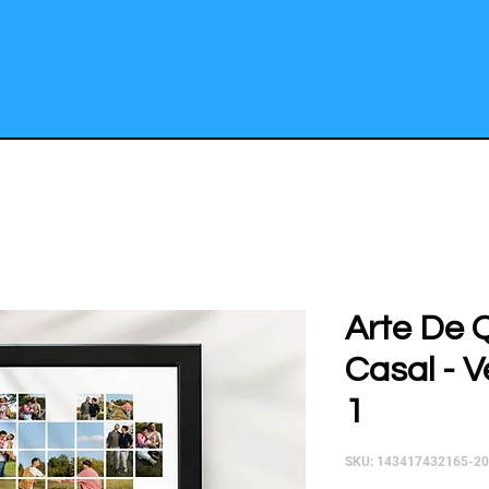
Arte De 
Casal - V
1
SKU: 143417432165-2