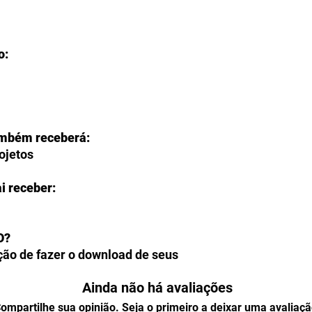
o:
ambém receberá:
rojetos
i receber:
O?
ção de fazer o download de seus
ente na página de agradecimento do
Ainda não há avaliações
também poderão acessar todos os
perfil, na seção "
Meus
ompartilhe sua opinião. Seja o primeiro a deixar uma avaliaçã