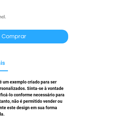
ço
ncl.
Comprar
is
 é um exemplo criado para ser
rsonalizados. Sinta-se à vontade
ificá-lo conforme necessário para
tanto, não é permitido vender ou
ente este design em sua forma
da.