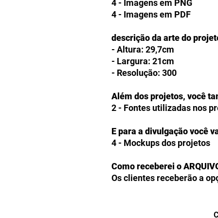
4 - Imagens em PNG
4 - Imagens em PDF
descrição da arte do projet
- Altura: 29,7cm
- Largura: 21cm
- Resolução: 300
Além dos projetos, você t
2 - Fontes utilizadas nos p
E para a divulgação você va
4 - Mockups dos projetos
Como receberei o ARQUIV
Os clientes receberão a op
produtos digitais diretam
checkout. Caso prefiram, 
arquivos comprados em seu 
C