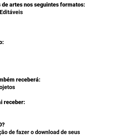
s de artes nos seguintes formatos:
Editáveis
o:
ambém receberá:
rojetos
i receber:
O?
ção de fazer o download de seus
ente na página de agradecimento do