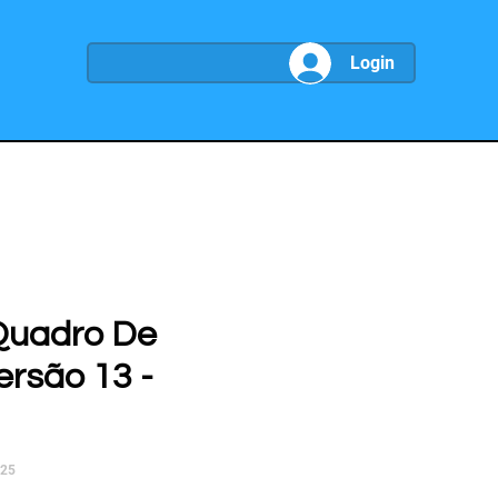
Login
Quadro De
ersão 13 -
025