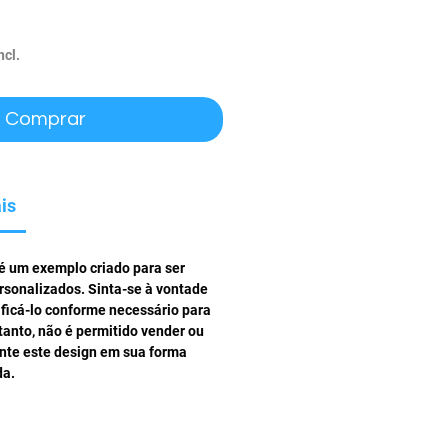
ço
ncl.
Comprar
is
 é um exemplo criado para ser
rsonalizados. Sinta-se à vontade
ificá-lo conforme necessário para
tanto, não é permitido vender ou
ente este design em sua forma
da.