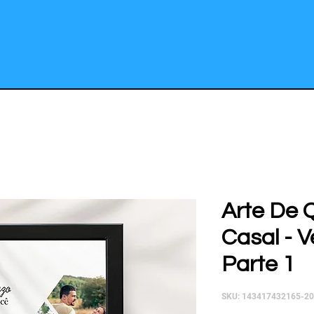
Arte De 
Casal - V
Parte 1
SKU: 143417432165-2