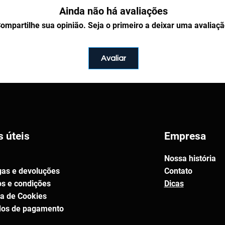
Ainda não há avaliações
também poderão acessar todos os
perfil, na seção "
Meus
ompartilhe sua opinião. Seja o primeiro a deixar uma avaliaçã
ida, pode entrar em contato com a
isponível de segunda a sexta, das
o WhatsApp:
+55 (82) 98107-0821
Avaliar
.
ompactado no formato
ZIP
. Para
de um aplicativo de
ser instalado em qualquer
P
.
s úteis
Empresa
 pacote?
exemplo criado para ser utilizado
Nossa história
nta-se à vontade para alterá-lo e
gas e devoluções
Contato
sário para seus projetos. No
s e condições
Dicas
ender ou utilizar comercialmente
ca de Cookies
riginal ou modificada.
os de pagamento