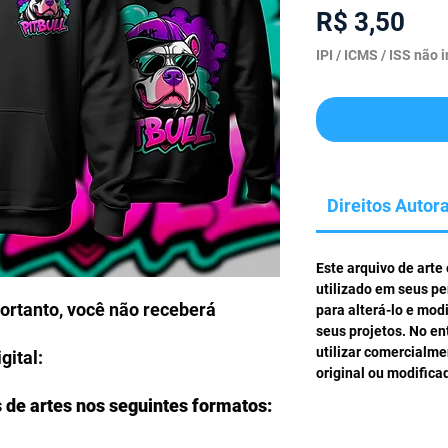
Pre
R$ 3,50
IPI / ICMS / ISS não i
Direitos Autora
Este arquivo de arte
utilizado em seus pe
portanto, você não receberá
para alterá-lo e mod
seus projetos. No en
utilizar comercialm
gital:
original ou modifica
s de artes nos seguintes formatos: