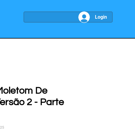
Login
Moletom De
 Versão 2 - Parte
025