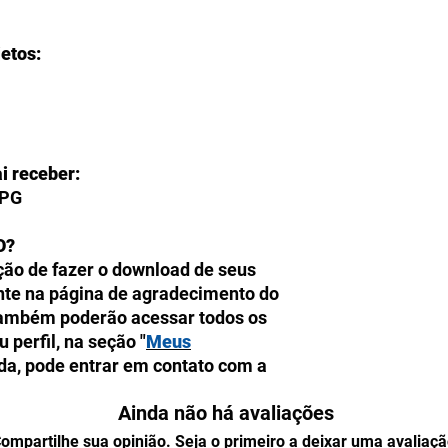
jetos:
i receber:
JPG
O?
ção de fazer o download de seus
ente na página de agradecimento do
também poderão acessar todos os
perfil, na seção "
Meus
ida, pode entrar em contato com a
isponível de segunda a sexta, das
Ainda não há avaliações
o WhatsApp:
+55 (82) 98107-0821
.
ompartilhe sua opinião. Seja o primeiro a deixar uma avaliaçã