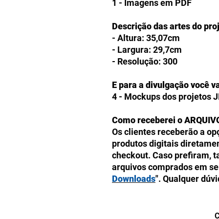
1 - Imagens em PDF
Descrição das artes do pro
- Altura: 35,07cm
- Largura: 29,7cm
- Resolução: 300
E para a divulgação você va
4 - Mockups dos projetos 
Como receberei o ARQUIV
Os clientes receberão a op
produtos digitais diretam
checkout. Caso prefiram, 
arquivos comprados em seu 
Downloads
". Qualquer dúv
nossa equipe, que estará d
9h
às
18h
. Atendemos pel
C