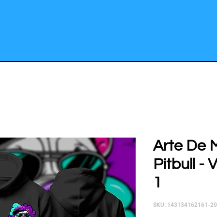
Arte De 
Pitbull -
1
SKU: 143134162161-2