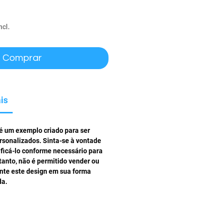
ço
ncl.
Comprar
is
 é um exemplo criado para ser
rsonalizados. Sinta-se à vontade
ificá-lo conforme necessário para
tanto, não é permitido vender ou
ente este design em sua forma
da.