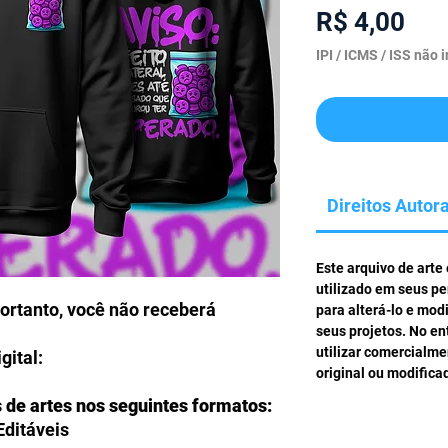
Pre
R$ 4,00
IPI / ICMS / ISS não i
Direitos Autora
Este arquivo de arte
utilizado em seus pe
portanto, você não receberá
para alterá-lo e mod
seus projetos. No en
utilizar comercialm
gital:
original ou modifica
s de artes nos seguintes formatos:
Editáveis