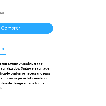
ço
ncl.
Comprar
is
 é um exemplo criado para ser
rsonalizados. Sinta-se à vontade
ificá-lo conforme necessário para
tanto, não é permitido vender ou
ente este design em sua forma
da.