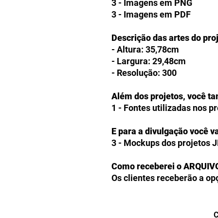
3 - Imagens em PNG
3 - Imagens em PDF
Descrição das artes do pro
- Altura: 35,78cm
- Largura: 29,48cm
- Resolução: 300
Além dos projetos, você t
1 - Fontes utilizadas nos p
E para a divulgação você va
3 - Mockups dos projetos 
Como receberei o ARQUIV
Os clientes receberão a op
produtos digitais diretam
checkout. Caso prefiram, 
arquivos comprados em seu 
C