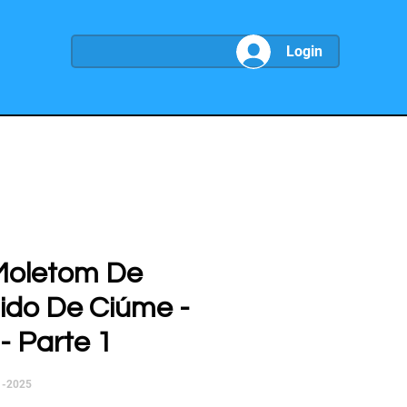
Login
Moletom De
do De Ciúme -
- Parte 1
1-2025