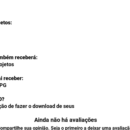
jetos:
ambém receberá:
rojetos
i receber:
JPG
O?
ção de fazer o download de seus
ente na página de agradecimento do
Ainda não há avaliações
também poderão acessar todos os
perfil, na seção "
Meus
ompartilhe sua opinião. Seja o primeiro a deixar uma avaliaçã