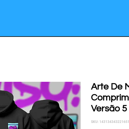
Arte De 
Comprimi
Versão 5 
SKU: 14313434322165