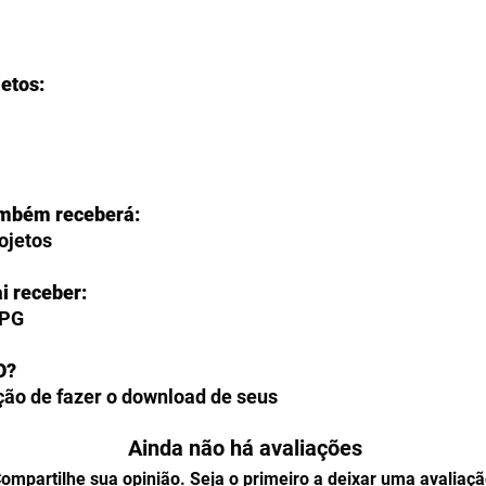
jetos:
ambém receberá:
rojetos
i receber:
JPG
O?
ção de fazer o download de seus
ente na página de agradecimento do
Ainda não há avaliações
também poderão acessar todos os
perfil, na seção "
Meus
ompartilhe sua opinião. Seja o primeiro a deixar uma avaliaçã