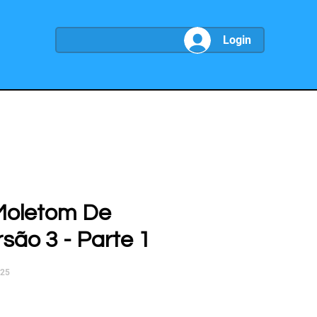
Login
Moletom De
rsão 3 - Parte 1
025
ço