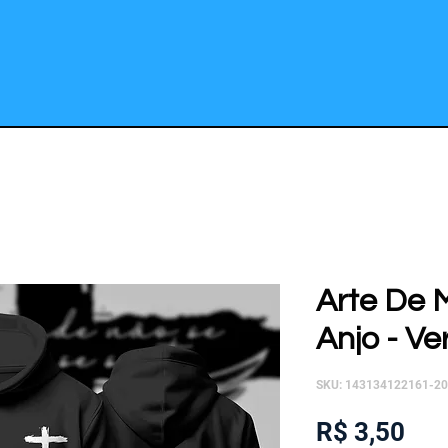
Arte De 
Anjo - Ve
SKU: 143134122161-2
Pre
R$ 3,50