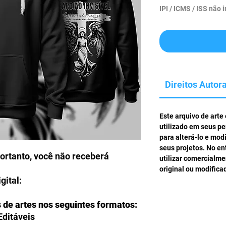
IPI / ICMS / ISS não i
Direitos Autora
Este arquivo de arte
utilizado em seus pe
para alterá-lo e mod
seus projetos. No en
portanto, você não receberá
utilizar comercialm
original ou modifica
gital:
s de artes nos seguintes formatos:
Editáveis