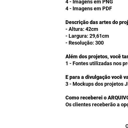
4 - Imagens em PNG
4 - Imagens em PDF
Descrição das artes do pro
- Altura: 42cm
- Largura: 29,61cm
- Resolução: 300
Além dos projetos, você t
1 - Fontes utilizadas nos p
E para a divulgação você va
3 - Mockups dos projetos 
Como receberei o ARQUIV
Os clientes receberão a op
produtos digitais diretam
checkout. Caso prefiram, 
arquivos comprados em seu 
C