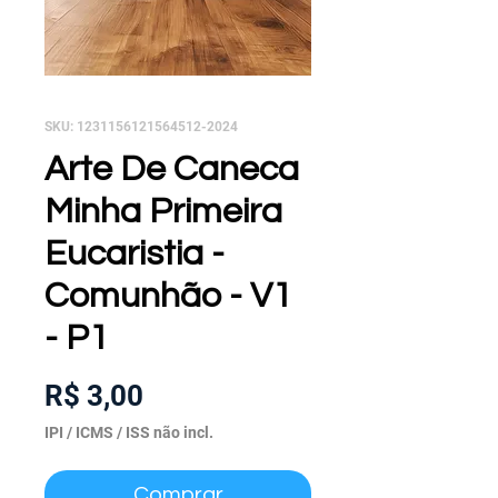
SKU: 1231156121564512-2024
Arte De Caneca
Minha Primeira
Eucaristia -
Comunhão - V1
- P1
Preço
R$ 3,00
IPI / ICMS / ISS não incl.
Comprar