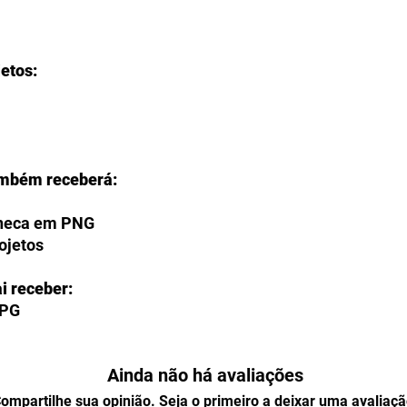
jetos:
ambém receberá:
aneca em PNG
rojetos
i receber:
JPG
O?
Ainda não há avaliações
s para fazer o download de seus
a de agradecimento do checkout e
ompartilhe sua opinião. Seja o primeiro a deixar uma avaliaçã