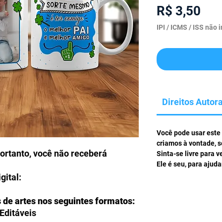
Pre
R$ 3,50
IPI / ICMS / ISS não i
Direitos Autora
Você pode usar este 
criamos à vontade, s
portanto, você não receberá
Sinta-se livre para v
Ele é seu, para ajud
gital:
s de artes nos seguintes formatos:
Editáveis