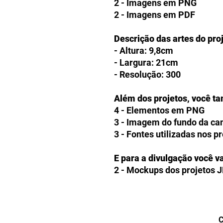
2 - Imagens em PNG
2 - Imagens em PDF
Descrição das artes do pro
- Altura: 9,8cm
- Largura: 21cm
- Resolução: 300
Além dos projetos, você t
4 - Elementos em PNG
3 - Imagem do fundo da c
3 - Fontes utilizadas nos p
E para a divulgação você va
2 - Mockups dos projetos 
Como receberei o ARQUIV
Os clientes receberão link
produtos digitais na págin
C