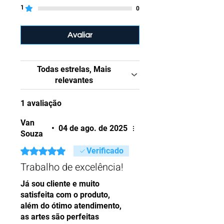
seus produtos digitais
1
0
diretamente na página de
agradecimento do checkout.
Avaliar
Caso prefiram, também
poderão acessar todos os
arquivos comprados em seu
Todas estrelas, Mais
perfil, na seção "
Meus
relevantes
Downloads
". Qualquer dúvida,
pode entrar em contato com
1 avaliação
a nossa equipe, que estará
Van
disponível de segunda a
•
04 de ago. de 2025
Souza
sexta, das
9h
às
18h
.
Atendemos pelo WhatsApp:
Rated 5 out of 5 stars.
Verificado
+55 (82) 98107-0821
.
Trabalho de excelência!
Já sou cliente e muito
O arquivo será enviado
satisfeita com o produto,
compactado no formato
ZIP
.
além do ótimo atendimento,
Para acessá-lo, você
as artes são perfeitas
precisará de um aplicativo de