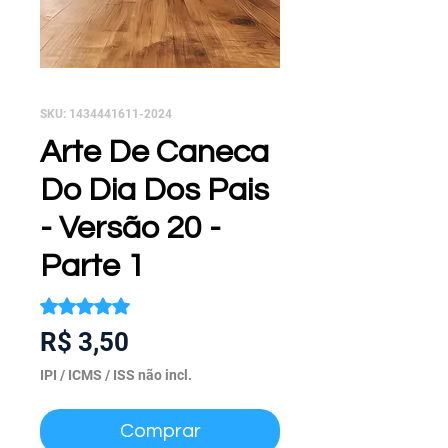
SKU: 1434441611-2024
Arte De Caneca
Do Dia Dos Pais
- Versão 20 -
Parte 1
A classificação é 5.0 de 5 estrelas com base em 1 avalia
5.0 | 1 avaliação
Preço
R$ 3,50
IPI / ICMS / ISS não incl.
Comprar