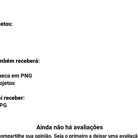
jetos:
ambém receberá:
aneca em PNG
rojetos
i receber:
JPG
O?
Ainda não há avaliações
ção de fazer o download de seus
ente na página de agradecimento do
ompartilhe sua opinião. Seja o primeiro a deixar uma avaliaçã