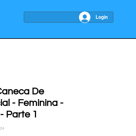
Login
Caneca De
ial - Feminina -
- Parte 1
024