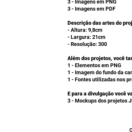
3 - Imagens em PNG
3 - Imagens em PDF
Descrição das artes do pro
- Altura: 9,8cm
- Largura: 21cm
- Resolução: 300
Além dos projetos, você t
1 - Elementos em PNG
1 - Imagem do fundo da c
1 - Fontes utilizadas nos p
E para a divulgação você va
3 - Mockups dos projetos 
Como receberei o ARQUIV
Os clientes receberão a op
produtos digitais diretam
C