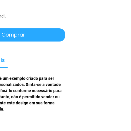
ço
ncl.
Comprar
is
 é um exemplo criado para ser
rsonalizados. Sinta-se à vontade
ificá-lo conforme necessário para
tanto, não é permitido vender ou
ente este design em sua forma
da.