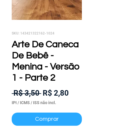
SKU: 143421322162-1024
Arte De Caneca
De Bebê -
Menina - Versão
1 - Parte 2
Preço
Preço
 R$ 3,50 
R$ 2,80
normal
promocional
IPI / ICMS / ISS não incl.
Comprar