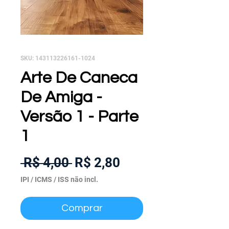
SKU: 143113226161-1024
Arte De Caneca
De Amiga -
Versão 1 - Parte
1
Preço
Preço
 R$ 4,00 
R$ 2,80
normal
promocional
IPI / ICMS / ISS não incl.
Comprar