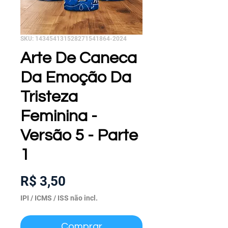
SKU: 143454131528271541864-2024
Arte De Caneca
Da Emoção Da
Tristeza
Feminina -
Versão 5 - Parte
1
Preço
R$ 3,50
IPI / ICMS / ISS não incl.
Comprar