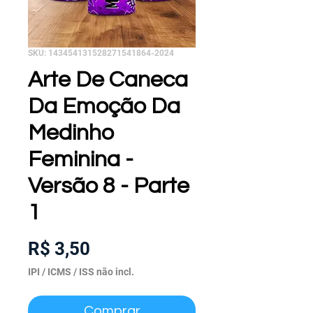
SKU: 143454131528271541864-2024
Arte De Caneca
Da Emoção Da
Medinho
Feminina -
Versão 8 - Parte
1
Preço
R$ 3,50
IPI / ICMS / ISS não incl.
Comprar