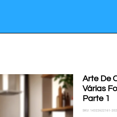
Arte De
Várias Fo
Parte 1
SKU: 14322622161-20