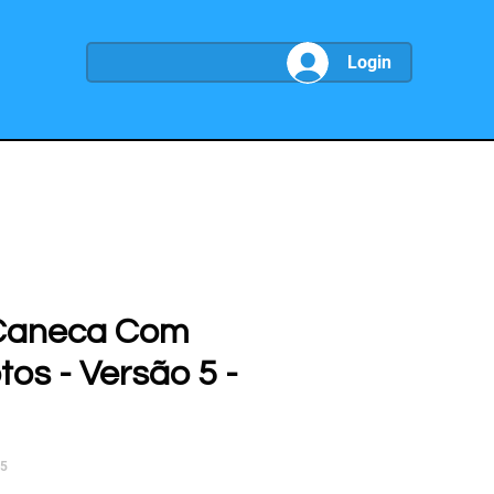
Login
 Caneca Com
tos - Versão 5 -
25