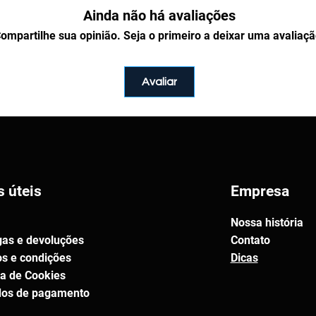
Ainda não há avaliações
também poderão acessar todos os
perfil, na seção "
Meus
ompartilhe sua opinião. Seja o primeiro a deixar uma avaliaçã
ida, pode entrar em contato com a
isponível de segunda a sexta, das
o WhatsApp:
+55 (82) 98107-0821
Avaliar
.
ompactado no formato
ZIP
. Para
de um aplicativo de
ser instalado em qualquer
P
.
s úteis
Empresa
 pacote?
exemplo criado para ser utilizado
Nossa história
nta-se à vontade para alterá-lo e
gas e devoluções
Contato
sário para seus projetos. No
s e condições
Dicas
ender ou utilizar comercialmente
ca de Cookies
riginal ou modificada.
os de pagamento