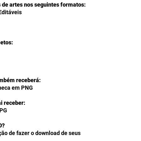
s de artes nos seguintes formatos:
Editáveis
jetos:
ambém receberá:
aneca em PNG
i receber:
JPG
O?
ção de fazer o download de seus
ente na página de agradecimento do