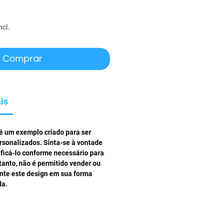
ço
ncl.
Comprar
is
 é um exemplo criado para ser
rsonalizados. Sinta-se à vontade
ificá-lo conforme necessário para
tanto, não é permitido vender ou
ente este design em sua forma
da.