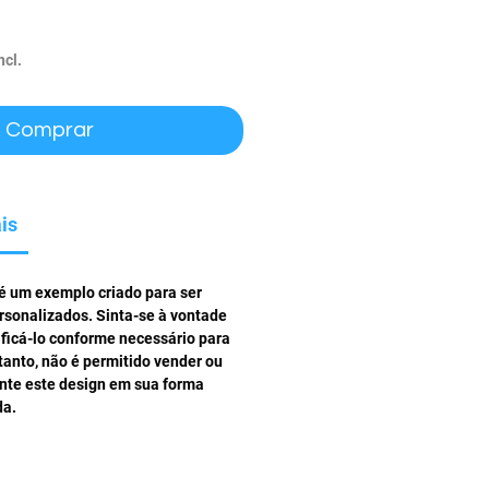
ço
ncl.
Comprar
is
 é um exemplo criado para ser
rsonalizados. Sinta-se à vontade
ificá-lo conforme necessário para
tanto, não é permitido vender ou
ente este design em sua forma
da.