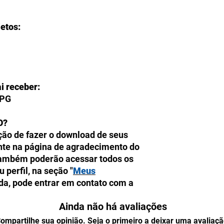
jetos:
i receber:
JPG
O?
ção de fazer o download de seus
ente na página de agradecimento do
também poderão acessar todos os
perfil, na seção "
Meus
ida, pode entrar em contato com a
isponível de segunda a sexta, das
Ainda não há avaliações
o WhatsApp:
+55 (82) 98107-0821
.
ompartilhe sua opinião. Seja o primeiro a deixar uma avaliaçã