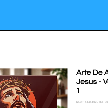
Arte De 
Jesus - V
1
SKU: 141441022161-2