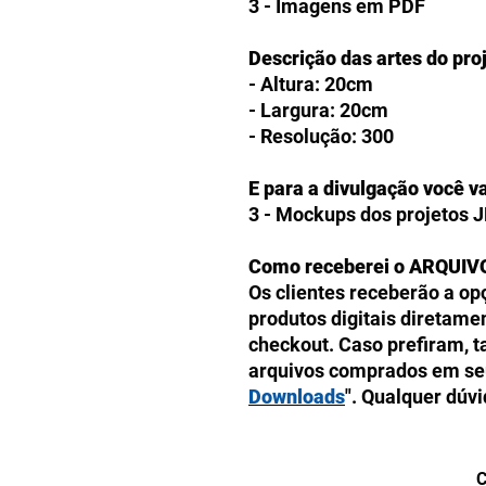
3 - Imagens em PDF
Descrição das artes do pro
- Altura: 20cm
- Largura: 20cm
- Resolução: 300
E para a divulgação você va
3 - Mockups dos projetos 
Como receberei o ARQUIV
Os clientes receberão a op
produtos digitais diretam
checkout. Caso prefiram, 
arquivos comprados em seu 
Downloads
". Qualquer dúv
nossa equipe, que estará d
9h
às
18h
. Atendemos pel
C